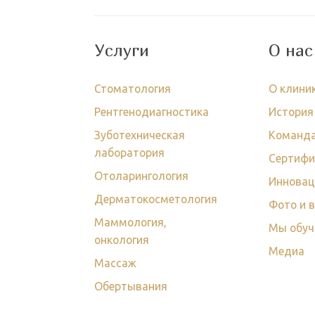
Услуги
О нас
Стоматология
О клини
Рентгенодиагностика
История
Зуботехническая
Команд
лаборатория
Сертиф
Отоларингология
Инновац
Дерматокосметология
Фото и 
Маммология,
Мы обу
онкология
Медиа
Массаж
Обертывания