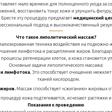
авляет мало времени для полноценного ухода за соб
жений, восстановить тонус кожи и улучшить фигуру
Бресте эту процедуру предлагает
медицинский це
ессиональный подход и высококачественный резул
Что такое липолитический массаж?
иализированная техника воздействия на подкожно-ж
учшение лимфотока и расщепление жиров. Благодар
процессы регенерации клеток, а кожа становится уп
Основные задачи липолитического массажа:
 и лимфотока.
Это способствует очищению межклет
тканей кислородом.
жиров.
Массаж способствует «сжиганию» жировых о
процедур кожа подтягивается, исчезают растяжки и
Показания к проведению
литический массаж рекомендуется в следующих слу