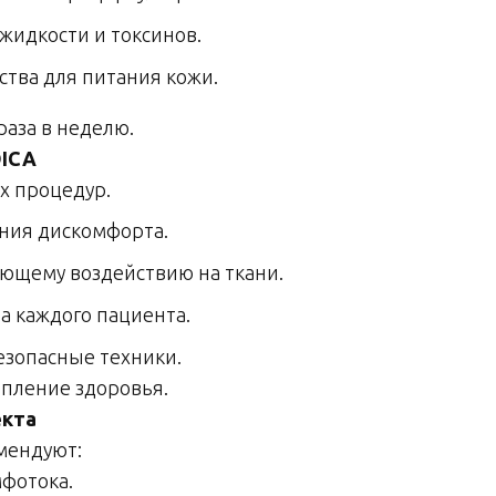
идкости и токсинов.
тва для питания кожи.
раза в неделю.
DICA
х процедур.
ния дискомфорта.
ующему воздействию на ткани.
а каждого пациента.
зопасные техники.
епление здоровья.
екта
мендуют:
фотока.