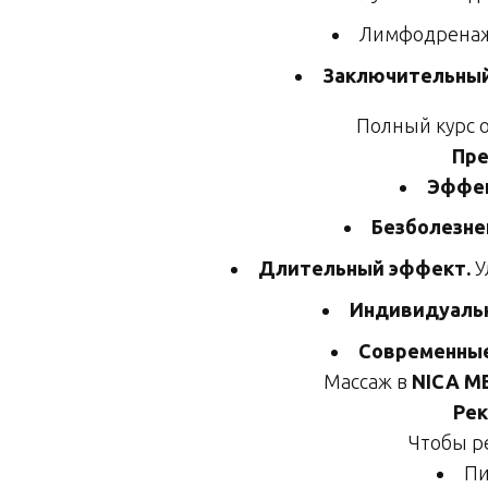
Лимфодренаж
Заключительный
Полный курс о
Пр
Эффек
Безболезне
Длительный эффект.
У
Индивидуаль
Современные
Массаж в
NICA M
Рек
Чтобы р
Пи