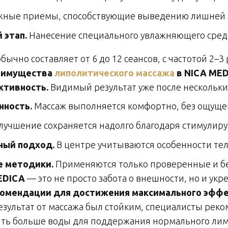
ные приемы, способствующие выведению лишней ж
 этап.
Нанесение специального увлажняющего средс
бычно составляет от 6 до 12 сеансов, с частотой 2–3 
еимущества
липолитического массажа
в NICA ME
тивность.
Видимый результат уже после нескольки
нность.
Массаж выполняется комфортно, без ощуще
лучшение сохраняется надолго благодаря стимулир
ный подход.
В центре учитываются особенности тел
 методики.
Применяются только проверенные и бе
EDICA
— это не просто забота о внешности, но и укр
омендации для достижения максимального эфф
езультат от массажа был стойким, специалисты реко
ть больше воды для поддержания нормального лим