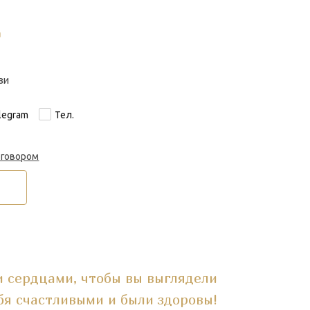
а
зи
legram
Тел.
оговором
 сердцами, чтобы вы выглядели
бя счастливыми и были здоровы!