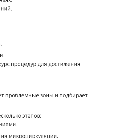
ний.
.
и.
урс процедур для достижения
ет проблемные зоны и подбирает
сколько этапов:
ниями.
ения микроциркуляции.